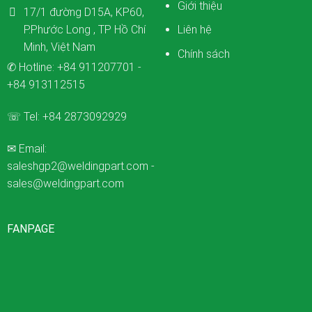
Giới thiệu
17/1 đường D15A, KP60,
P.Phước Long , TP Hồ Chí
Liên hệ
Minh, Việt Nam
Chính sách
✆ Hotline:
+84 911207701
-
+84 913112515
☏ Tel:
+84 2873092929
✉ Email:
saleshgp2@weldingpart.com
-
sales@weldingpart.com
FANPAGE