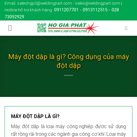
Skip
Email: saleshgp2@weldingpart.com - sales@weldingpart.com |
0911207701
-
0913112515
-
028
Hotline hỗ trợ khách hàng:
to
73092929
content
Máy đột dập là gì? Công dụng của máy
đột dập
MÁY ĐỘT DẬP LÀ GÌ?
Máy đột dập là loại máy công nghiệp được sử dụng
rất rộng rãi trong các ngành gia công cơ khí. Loại máy