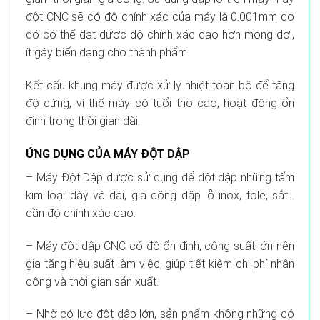
đột CNC sẽ có độ chính xác của máy là 0.001mm do
đó có thể đạt được độ chính xác cao hơn mong đợi,
ít gây biến dạng cho thành phẩm.
Kết cấu khung máy được xử lý nhiệt toàn bộ để tăng
độ cứng, vì thế máy có tuổi thọ cao, hoạt động ổn
định trong thời gian dài.
ỨNG DỤNG CỦA MÁY ĐỘT DẬP
– Máy Đột Dập được sử dụng để đột dập những tấm
kim loại dày và dài, gia công dập lỗ inox, tole, sắt…
cần độ chính xác cao.
– Máy đột dập CNC có độ ổn định, công suất lớn nên
gia tăng hiệu suất làm việc, giúp tiết kiệm chi phí nhân
công và thời gian sản xuất.
– Nhờ có lực đột dập lớn, sản phẩm không những có