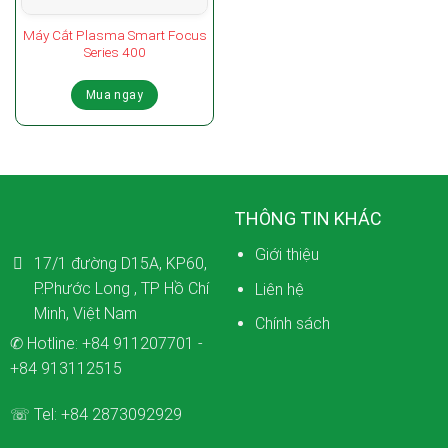
Máy Cắt Plasma Smart Focus
Series 400
Mua ngay
THÔNG TIN KHÁC
Giới thiệu
17/1 đường D15A, KP60,
P.Phước Long , TP Hồ Chí
Liên hệ
Minh, Việt Nam
Chính sách
✆ Hotline:
+84 911207701
-
+84 913112515
☏ Tel:
+84 2873092929