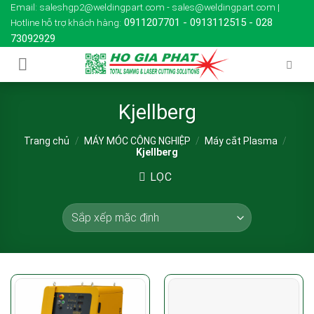
Skip
Email: saleshgp2@weldingpart.com - sales@weldingpart.com |
0911207701
-
0913112515
-
028
Hotline hỗ trợ khách hàng:
to
73092929
content
Kjellberg
Trang chủ
/
MÁY MÓC CÔNG NGHIỆP
/
Máy cắt Plasma
/
Kjellberg
LỌC