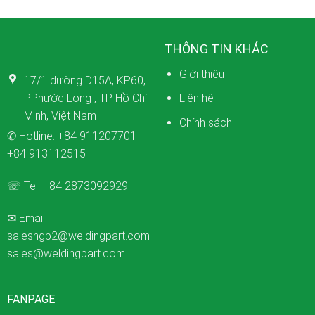
THÔNG TIN KHÁC
Giới thiệu
17/1 đường D15A, KP60,
P.Phước Long , TP Hồ Chí
Liên hệ
Minh, Việt Nam
Chính sách
✆ Hotline:
+84 911207701
-
+84 913112515
☏ Tel:
+84 2873092929
✉ Email:
saleshgp2@weldingpart.com
-
sales@weldingpart.com
FANPAGE