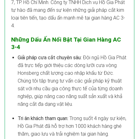
7, TP. Hồ Chí Minh. Công ty TNHH Dịch vụ Hồ Gia Phát
tự hào đã mang đến sự kiện những giải pháp cắt kim
loại tiên tiến, tạo dấu ấn mạnh mẽ tại gian hàng AC 3-
4.
Những Dấu Ấn Nổi Bật Tại Gian Hàng AC
3-4
Giải pháp cưa cắt chuyên sâu:
Đội ngũ Hồ Gia Phát
đã trực tiếp giới thiệu các dòng lưỡi cưa vòng
Honsberg chất lượng cao nhập khẩu từ Đức.
Chúng tôi tập trung tư vấn các giải pháp kỹ thuật
sát với nhu cầu gia công thực tế của từng doanh
nghiệp, giúp nâng cao năng suất sản xuất và khả
năng cắt đa dạng vật liệu.
Tri ân khách tham quan:
Trong suốt 4 ngày sự kiện,
Hồ Gia Phát đã hỗ trợ hơn 1000 khách hàng ghé
thăm, giao lưu và trải nghiệm tại gian hàng.