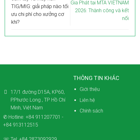
Gia Phát tại MTA VIETNAM
TIG/MIG: giải pháp nào tối
2026: Thành công và kết
ưu chi phí cho xưởng cơ
nối
khí?
THÔNG TIN KHÁC
Giới thiệu
17/1 đường D15A, KP60,
P.Phước Long , TP Hồ Chí
Liên hệ
Minh, Việt Nam
Chính sách
✆ Hotline:
+84 911207701
-
+84 913112515
☏ Tel:
+84 2873092929