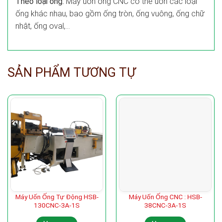
Theo loại ống:
Máy uốn ống CNC có thể uốn các loại
ống khác nhau, bao gồm ống tròn, ống vuông, ống chữ
nhật, ống oval,…
SẢN PHẨM TƯƠNG TỰ
Máy Uốn Ống Tự Động HSB-
Máy Uốn Ống CNC : HSB-
130CNC-3A-1S
38CNC-3A-1S