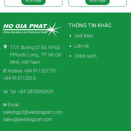
Mua ngay
Mua ngay
THÔNG TIN KHÁC
Giới thiệu
Liên hệ
17/1 đường D15A, KP60,
P.Phước Long , TP Hồ Chí
Chính sách
Minh, Việt Nam
✆ Hotline:
+84 911207701
-
+84 913112515
☏ Tel:
+84 2873092929
✉ Email:
saleshgp2@weldingpart.com
-
sales@weldingpart.com