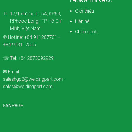
THÔNG TIN KHÁC
Giới thiệu
17/1 đường D15A, KP60,
P.Phước Long , TP Hồ Chí
Liên hệ
Minh, Việt Nam
Chính sách
✆ Hotline:
+84 911207701
-
+84 913112515
☏ Tel:
+84 2873092929
✉ Email:
saleshgp2@weldingpart.com
-
sales@weldingpart.com
FANPAGE