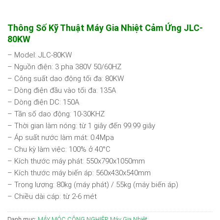
Thông Số Kỹ Thuật Máy Gia Nhiệt Cảm Ứng JLC-
80KW
– Model: JLC-80KW
– Nguồn điện: 3 pha 380V 50/60HZ
– Công suất dao động tối đa: 80KW
– Dòng điện đầu vào tối đa: 135A
– Dòng điện DC: 150A
– Tần số dao động: 10-30KHZ
– Thời gian làm nóng: từ 1 giây đến 99.99 giây
– Áp suất nước làm mát: 0.4Mpa
– Chu kỳ làm việc: 100% ở 40°C
– Kích thước máy phát: 550x790x1050mm
– Kích thước máy biến áp: 560x430x540mm
– Trọng lượng: 80kg (máy phát) / 55kg (máy biến áp)
– Chiều dài cáp: từ 2-6 mét
Danh mục:
MÁY MÓC CÔNG NGHIỆP
,
Máy Gia Nhiệt