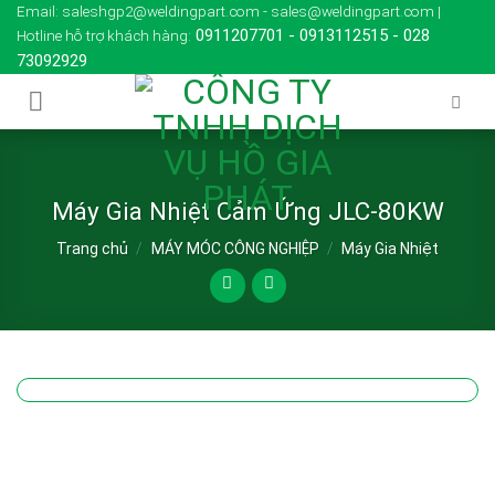
Skip
Email: saleshgp2@weldingpart.com - sales@weldingpart.com |
0911207701
-
0913112515
-
028
Hotline hỗ trợ khách hàng:
to
73092929
content
Máy Gia Nhiệt Cảm Ứng JLC-80KW
Trang chủ
/
MÁY MÓC CÔNG NGHIỆP
/
Máy Gia Nhiệt