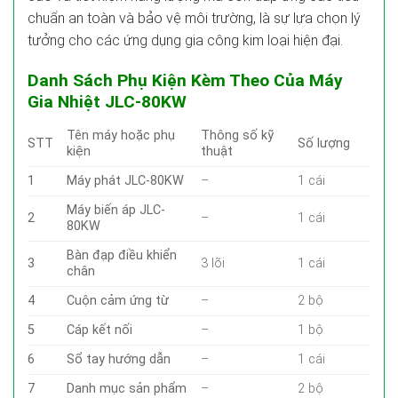
chuẩn an toàn và bảo vệ môi trường, là sự lựa chọn lý
tưởng cho các ứng dụng gia công kim loại hiện đại.
Danh Sách Phụ Kiện Kèm Theo Của Máy
Gia Nhiệt JLC-80KW
Tên máy hoặc phụ
Thông số kỹ
STT
Số lượng
kiện
thuật
1
Máy phát JLC-80KW
–
1 cái
Máy biến áp JLC-
2
–
1 cái
80KW
Bàn đạp
điều khiển
3
3 lõi
1 cái
chân
4
Cuộn cảm ứng
từ
–
2 bộ
5
Cáp kết nối
–
1 bộ
6
Sổ tay hướng dẫn
–
1 cái
7
Danh mục sản phẩm
–
2 bộ