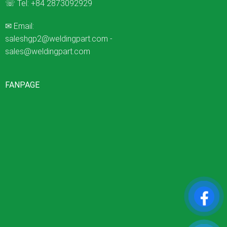
☏ Tel:
+84 2873092929
✉ Email:
saleshgp2@weldingpart.com
-
sales@weldingpart.com
FANPAGE