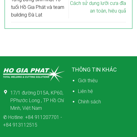
Cách sử dụng lưỡi cưa đĩa
tuổi Hồ Gia Phát và team
an toàn, hiệu quả
building Đà Lạt
THÔNG TIN KHÁC
Giới thiệu
Liên hệ
17/1 đường D15A, KP60,
P.Phước Long , TP Hồ Chí
Chính sách
Minh, Việt Nam
✆ Hotline:
+84 911207701
-
+84 913112515