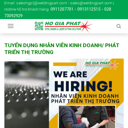
Skip
Email: saleshgp2@weldingpart.com - sales@weldingpart.com |
0911207701
-
0913112515
-
028
Hotline hỗ trợ khách hàng:
to
73092929
content
TUYỂN DỤNG NHÂN VIÊN KINH DOANH/ PHÁT
TRIỂN THỊ TRƯỜNG