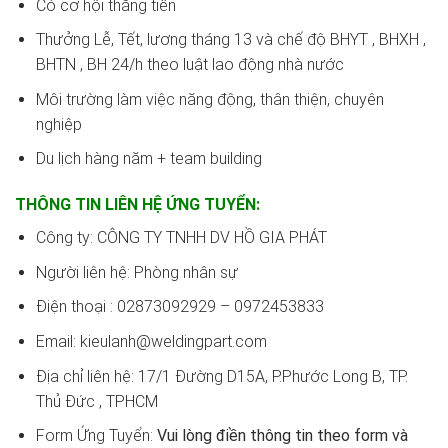
Có cơ hội thăng tiến
Thưởng Lễ, Tết, lương tháng 13 và chế độ BHYT , BHXH ,
BHTN , BH 24/h theo luật lao động nhà nước
Môi trường làm việc năng động, thân thiện, chuyên
nghiệp
Du lịch hàng năm + team building
THÔNG TIN LIÊN HỆ ỨNG TUYỂN:
Công ty: CÔNG TY TNHH DV HỒ GIA PHÁT
Người liên hệ: Phòng nhân sự
Điện thoại : 02873092929 – 0972453833
Email: kieulanh@weldingpart.com
Địa chỉ liên hệ: 17/1 Đường D15A, P.Phước Long B, TP.
Thủ Đức , TPHCM
Form Ứng Tuyển:
Vui lòng điền thông tin theo form và