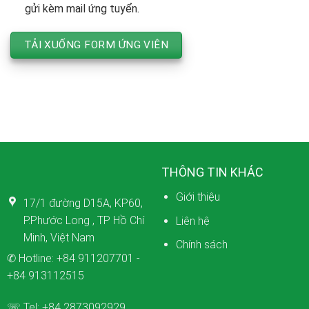
gửi kèm mail ứng tuyển.
TẢI XUỐNG FORM ỨNG VIÊN
THÔNG TIN KHÁC
Giới thiệu
17/1 đường D15A, KP60,
P.Phước Long , TP Hồ Chí
Liên hệ
Minh, Việt Nam
Chính sách
✆ Hotline:
+84 911207701
-
+84 913112515
☏ Tel:
+84 2873092929