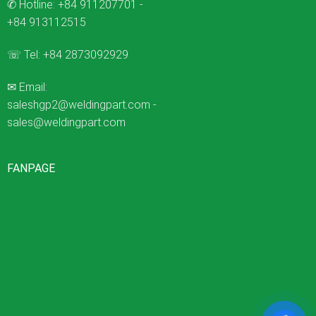
✆ Hotline:
+84 911207701
-
+84 913112515
☏ Tel:
+84 2873092929
✉ Email:
saleshgp2@weldingpart.com
-
sales@weldingpart.com
FANPAGE