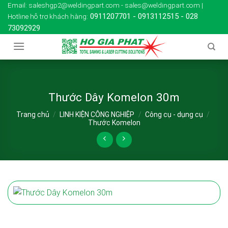
Skip
Email: saleshgp2@weldingpart.com - sales@weldingpart.com |
0911207701
-
0913112515
-
028
Hotline hỗ trợ khách hàng:
to
73092929
content
Thước Dây Komelon 30m
Trang chủ
/
LINH KIỆN CÔNG NGHIỆP
/
Công cụ - dụng cụ
/
Thước Komelon