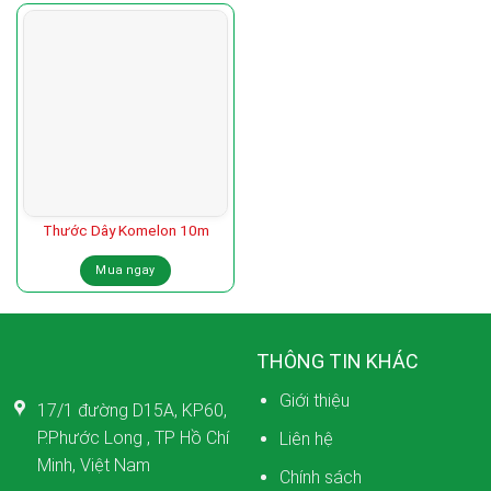
Thước Dây Komelon 10m
Mua ngay
THÔNG TIN KHÁC
Giới thiệu
17/1 đường D15A, KP60,
P.Phước Long , TP Hồ Chí
Liên hệ
Minh, Việt Nam
Chính sách