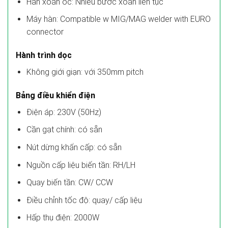
Hàn xoắn ốc: Nhiều bước xoắn liên tục
Máy hàn: Compatible w MIG/MAG welder with EURO
connector
Hành trình dọc
Không giới giạn: với 350mm pitch
Bảng điều khiển điện
Điện áp: 230V (50Hz)
Cần gạt chính: có sẵn
Nút dừng khẩn cấp: có sẵn
Nguồn cấp liệu biến tần: RH/LH
Quay biến tần: CW/ CCW
Điều chỉnh tốc độ: quay/ cấp liệu
Hấp thụ điện: 2000W