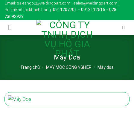
Skip
Email: saleshgp2@weldingpart.com - sales@weldingpart.com |
0911207701
-
0913112515
-
028
Hotline hỗ trợ khách hàng:
to
73092929
content
Máy Doa
Trang chủ
/
MÁY MÓC CÔNG NGHIỆP
/
Máy doa