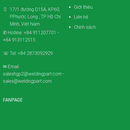
Giới thiệu
17/1 đường D15A, KP60,
P.Phước Long , TP Hồ Chí
Liên hệ
Minh, Việt Nam
Chính sách
✆ Hotline:
+84 911207701
-
+84 913112515
☏ Tel:
+84 2873092929
✉ Email:
saleshgp2@weldingpart.com
-
sales@weldingpart.com
FANPAGE