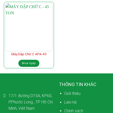
Máy Dập Chữ C APA-45
Mua ngay
THÔNG TIN KHÁC
Giới thiệu
17/1 đường D15A, KP60,
P.Phước Long , TP Hồ Chí
Liên hệ
Minh, Việt Nam
Chính sách