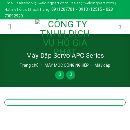
Skip
Email: saleshgp2@weldingpart.com - sales@weldingpart.com |
0911207701
-
0913112515
-
028
Hotline hỗ trợ khách hàng:
to
73092929
content
Máy Dập Servo APC Series
Trang chủ
/
MÁY MÓC CÔNG NGHIỆP
/
Máy dập