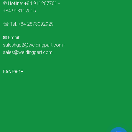
✆ Hotline:
+84 911207701
-
+84 913112515
☏ Tel:
+84 2873092929
✉ Email:
saleshgp2@weldingpart.com
-
sales@weldingpart.com
FANPAGE