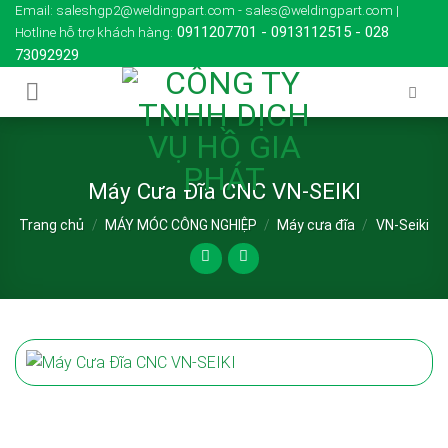
Skip
Email: saleshgp2@weldingpart.com - sales@weldingpart.com |
0911207701
-
0913112515
-
028
Hotline hỗ trợ khách hàng:
to
73092929
content
Máy Cưa Đĩa CNC VN-SEIKI
Trang chủ
/
MÁY MÓC CÔNG NGHIỆP
/
Máy cưa đĩa
/
VN-Seiki