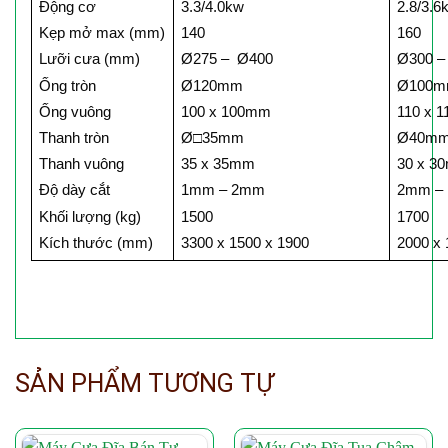
Động cơ
3.3/4.0kw
2.8/3.6
Kẹp mở max (mm)
140
160
Lưỡi cưa (mm)
Ø275 – Ø400
Ø300 –
Ống tròn
Ø120mm
Ø100
Ống vuông
100 x 100mm
110 x 
Thanh tròn
Ø□35mm
Ø40m
Thanh vuông
35 x 35mm
30 x 3
Độ dày cắt
1mm – 2mm
2mm –
Khối lượng (kg)
1500
1700
Kích thước (mm)
3300 x 1500 x 1900
2000 x 
SẢN PHẨM TƯƠNG TỰ