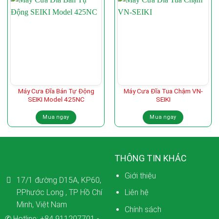
Máy Cưa Đĩa Bán Tự Động
Máy Cưa Đĩa Tua Chậm VN-
SEIKI Model 425NC
SEIKI
Mua ngay
Mua ngay
THÔNG TIN KHÁC
Giới thiệu
17/1 đường D15A, KP60,
P.Phước Long , TP Hồ Chí
Liên hệ
Minh, Việt Nam
Chính sách
✆ Hotline:
+84 911207701
-