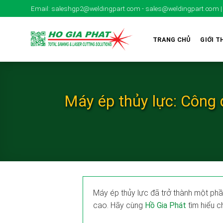
Skip
Email: saleshgp2@weldingpart.com - sales@weldingpart.com | H
to
content
TRANG CHỦ
GIỚI T
Máy ép thủy lực: Công 
Máy ép thủy lực đã trở thành một phầ
cao. Hãy cùng
Hồ Gia Phát
tìm hiểu c