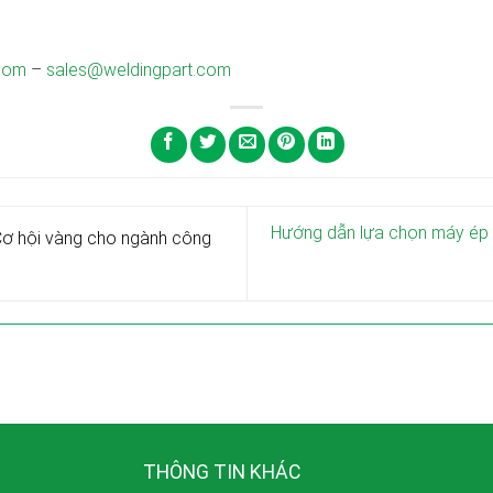
com
–
sales@weldingpart.com
Hướng dẫn lựa chọn máy ép t
 Cơ hội vàng cho ngành công
THÔNG TIN KHÁC