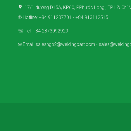
17/1 đường D15A, KP60, P.Phước Long , TP Hồ Chí M
✆ Hotline:
+84 911207701
-
+84 913112515
☏ Tel:
+84 2873092929
✉ Email:
saleshgp2@weldingpart.com
-
sales@welding