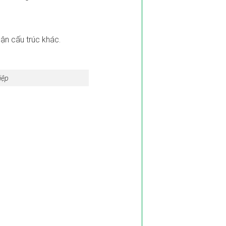
ận cấu trúc khác.
iệp