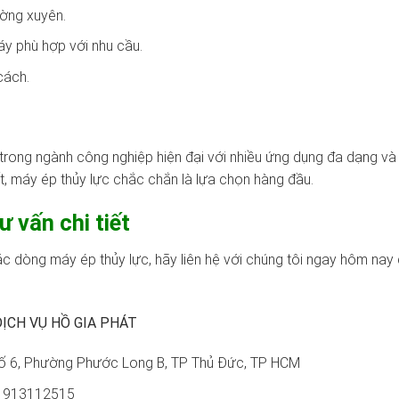
ường xuyên.
y phù hợp với nhu cầu.
cách.
g trong ngành công nghiệp hiện đại với nhiều ứng dụng đa dạng và
t, máy ép thủy lực chắc chắn là lựa chọn hàng đầu.
 vấn chi tiết
c dòng máy ép thủy lực, hãy liên hệ với chúng tôi ngay hôm nay đ
ỊCH VỤ HỒ GIA PHÁT
 6, Phường Phước Long B, TP Thủ Đức, TP HCM
 913112515