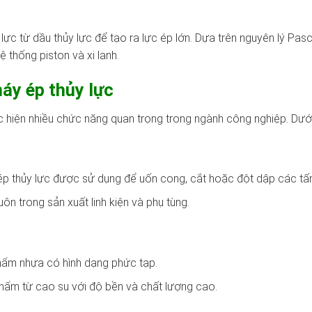
p lực từ dầu thủy lực để tạo ra lực ép lớn. Dựa trên nguyên lý Pas
 thống piston và xi lanh.
áy ép thủy lực
c hiện nhiều chức năng quan trọng trong ngành công nghiệp. Dướ
p thủy lực được sử dụng để uốn cong, cắt hoặc đột dập các tấm 
ôn trong sản xuất linh kiện và phụ tùng.
ẩm nhựa có hình dạng phức tạp.
hẩm từ cao su với độ bền và chất lượng cao.