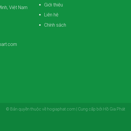
Giới thiệu
inh, Việt Nam
Liên hệ
Chính sách
part.com
© Bản quyền thuộc về hogiaphat.com | Cung cấp bởi Hồ Gia Phát