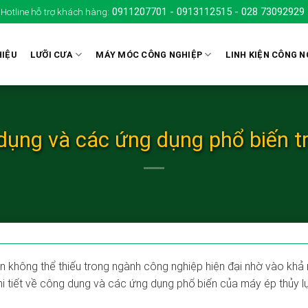
0911207701
-
0913112515
-
028 73092929
otline hỗ trợ khách hàng:
HIỆU
LƯỠI CƯA
MÁY MÓC CÔNG NGHIỆP
LINH KIỆN CÔNG N
dụng và các ứng dụng phổ biến 
n không thể thiếu trong ngành công nghiệp hiện đại nhờ vào khả 
hi tiết về công dụng và các ứng dụng phổ biến của máy ép thủy lự