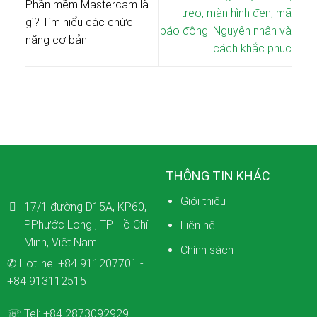
Phần mềm Mastercam là
treo, màn hình đen, mã
gì? Tìm hiểu các chức
báo động: Nguyên nhân và
năng cơ bản
cách khắc phục
THÔNG TIN KHÁC
Giới thiệu
17/1 đường D15A, KP60,
P.Phước Long , TP Hồ Chí
Liên hệ
Minh, Việt Nam
Chính sách
✆ Hotline:
+84 911207701
-
+84 913112515
☏ Tel:
+84 2873092929