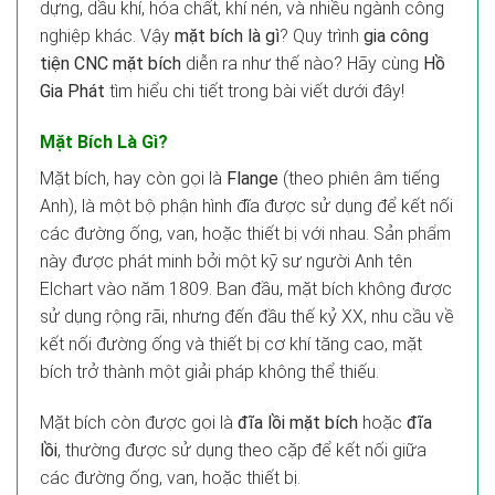
dựng, dầu khí, hóa chất, khí nén, và nhiều ngành công
nghiệp khác. Vậy
mặt bích là gì
? Quy trình
gia công
tiện CNC mặt bích
diễn ra như thế nào? Hãy cùng
Hồ
Gia Phát
tìm hiểu chi tiết trong bài viết dưới đây!
Mặt Bích Là Gì?
Mặt bích, hay còn gọi là
Flange
(theo phiên âm tiếng
Anh), là một bộ phận hình đĩa được sử dụng để kết nối
các đường ống, van, hoặc thiết bị với nhau. Sản phẩm
này được phát minh bởi một kỹ sư người Anh tên
Elchart vào năm 1809. Ban đầu, mặt bích không được
sử dụng rộng rãi, nhưng đến đầu thế kỷ XX, nhu cầu về
kết nối đường ống và thiết bị cơ khí tăng cao, mặt
bích trở thành một giải pháp không thể thiếu.
Mặt bích còn được gọi là
đĩa lồi mặt bích
hoặc
đĩa
lồi
, thường được sử dụng theo cặp để kết nối giữa
các đường ống, van, hoặc thiết bị.