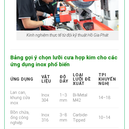
Kinh nghiệm thực tế từ đội kỹ thuật Hồ Gia Phát
Bảng gợi ý chọn lưỡi cưa hợp kim cho các
ứng dụng inox phổ biến
LOẠI
TPI
VẬT
ĐỘ
ỨNG DỤNG
LƯỠI ĐỀ
KHUYẾN
LIỆU
DÀY
XUẤT
NGHỊ
Lan can,
Inox
1–3
Bi-Metal
khung cửa
14–18
304
mm
M42
inox
Bồn chứa,
Inox
3–8
Carbide-
ống công
10–14
316
mm
Tipped
nghiệp