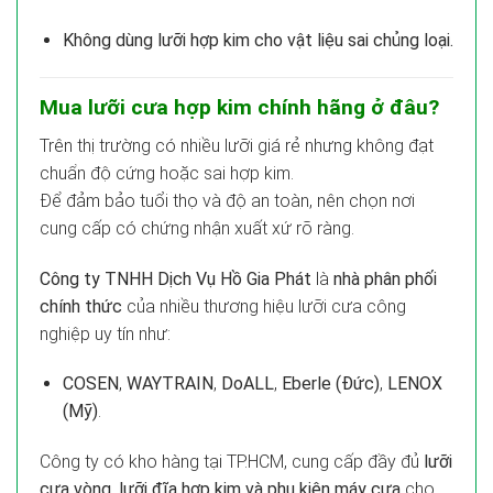
Không dùng lưỡi hợp kim cho vật liệu sai chủng loại.
Mua lưỡi cưa hợp kim chính hãng ở đâu?
Trên thị trường có nhiều lưỡi giá rẻ nhưng không đạt
chuẩn độ cứng hoặc sai hợp kim.
Để đảm bảo tuổi thọ và độ an toàn, nên chọn nơi
cung cấp có chứng nhận xuất xứ rõ ràng.
Công ty TNHH Dịch Vụ Hồ Gia Phát
là
nhà phân phối
chính thức
của nhiều thương hiệu lưỡi cưa công
nghiệp uy tín như:
COSEN
,
WAYTRAIN
,
DoALL
,
Eberle (Đức)
,
LENOX
(Mỹ)
.
Công ty có kho hàng tại TP.HCM, cung cấp đầy đủ
lưỡi
cưa vòng, lưỡi đĩa hợp kim và phụ kiện máy cưa
cho