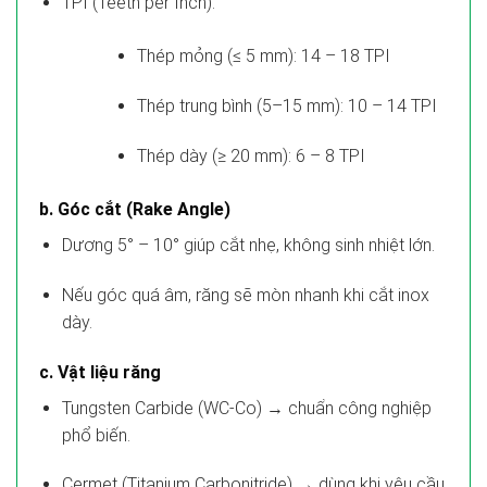
TPI (Teeth per Inch):
Thép mỏng (≤ 5 mm): 14 – 18 TPI
Thép trung bình (5–15 mm): 10 – 14 TPI
Thép dày (≥ 20 mm): 6 – 8 TPI
b. Góc cắt (Rake Angle)
Dương 5° – 10° giúp cắt nhẹ, không sinh nhiệt lớn.
Nếu góc quá âm, răng sẽ mòn nhanh khi cắt inox
dày.
c. Vật liệu răng
Tungsten Carbide (WC-Co) → chuẩn công nghiệp
phổ biến.
Cermet (Titanium Carbonitride) → dùng khi yêu cầu