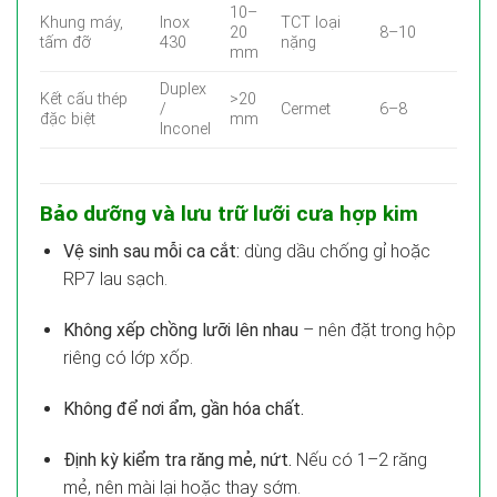
10–
Khung máy,
Inox
TCT loại
20
8–10
tấm đỡ
430
nặng
mm
Duplex
Kết cấu thép
>20
/
Cermet
6–8
đặc biệt
mm
Inconel
Bảo dưỡng và lưu trữ lưỡi cưa hợp kim
Vệ sinh sau mỗi ca cắt:
dùng dầu chống gỉ hoặc
RP7 lau sạch.
Không xếp chồng lưỡi lên nhau
– nên đặt trong hộp
riêng có lớp xốp.
Không để nơi ẩm, gần hóa chất.
Định kỳ kiểm tra răng mẻ, nứt.
Nếu có 1–2 răng
mẻ, nên mài lại hoặc thay sớm.