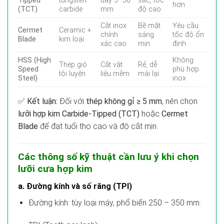
Tipped
tungsten
dày 5–50
sắc, tốc
hơn
(TCT)
carbide
mm
độ cao
Cắt inox
Bề mặt
Yêu cầu
Cermet
Ceramic +
chính
sáng
tốc độ ổn
Blade
kim loại
xác cao
mịn
định
HSS (High
Không
Thép gió
Cắt vật
Rẻ, dễ
Speed
phù hợp
tôi luyện
liệu mềm
mài lại
Steel)
inox
✅
Kết luận:
Đối với
thép không gỉ ≥ 5 mm
, nên chọn
lưỡi hợp kim Carbide-Tipped (TCT)
hoặc
Cermet
Blade
để đạt tuổi thọ cao và độ cắt mịn.
Các thông số kỹ thuật cần lưu ý khi chọn
lưỡi cưa hợp kim
a. Đường kính và số răng (TPI)
Đường kính: tùy loại máy, phổ biến 250 – 350 mm.