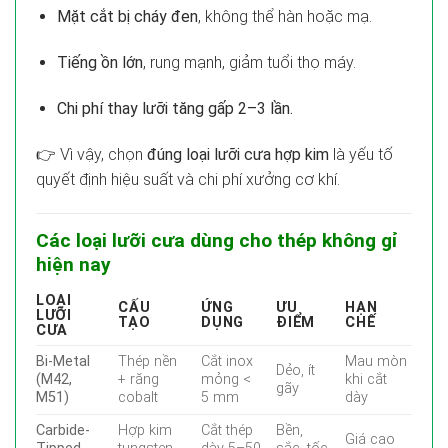
Mặt cắt bị cháy đen
, không thể hàn hoặc mạ.
Tiếng ồn lớn
, rung mạnh, giảm tuổi thọ máy.
Chi phí thay lưỡi tăng gấp 2–3 lần.
👉 Vì vậy, chọn
đúng loại lưỡi cưa hợp kim
là yếu tố
quyết định hiệu suất và chi phí xưởng cơ khí.
Các loại lưỡi cưa dùng cho thép không gỉ
hiện nay
LOẠI
CẤU
ỨNG
ƯU
HẠN
LƯỠI
TẠO
DỤNG
ĐIỂM
CHẾ
CƯA
Bi-Metal
Thép nền
Cắt inox
Mau mòn
Dẻo, ít
(M42,
+ răng
mỏng <
khi cắt
gãy
M51)
cobalt
5 mm
dày
Carbide-
Hợp kim
Cắt thép
Bền,
Giá cao