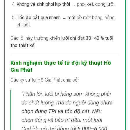
Không vệ sinh phoi kịp thời
→ phoi kẹt, cong lưỡi.
Tốc độ cắt quá nhanh
→ mất bề mặt bóng, hỏng
chi tiết.
Các lỗi này thường khiến
lưỡi chỉ đạt 30–40 % tuổi
thọ thiết kế
.
Kinh nghiệm thực tế từ đội kỹ thuật Hồ
Gia Phát
Các kỹ sư tại Hồ Gia Phát chia sẻ:
“Phần lớn lưỡi bị hỏng sớm không phải
do chất lượng, mà do người dùng
chưa
chọn đúng TPI và tốc độ cắt
. Nếu
chọn đúng và bảo trì đều, một lưỡi
Carbide có thể dùng tới
5.000–6.000