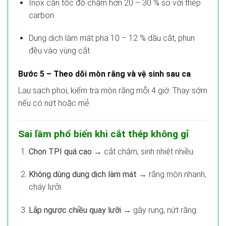
Inox cần tốc độ chậm hơn 20 – 30 % so với thép
carbon.
Dung dịch làm mát pha 10 – 12 % dầu cắt, phun
đều vào vùng cắt.
Bước 5 – Theo dõi mòn răng và vệ sinh sau ca
Lau sạch phoi, kiểm tra mòn răng mỗi 4 giờ. Thay sớm
nếu có nứt hoặc mẻ.
Sai lầm phổ biến khi cắt thép không gỉ
Chọn TPI quá cao
→ cắt chậm, sinh nhiệt nhiều.
Không dùng dung dịch làm mát
→ răng mòn nhanh,
cháy lưỡi.
Lắp ngược chiều quay lưỡi
→ gây rung, nứt răng.