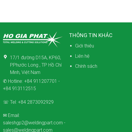
THÔNG TIN KHÁC
Giới thiệu
Liên hệ
17/1 đường D15A, KP60,
P.Phước Long , TP Hồ Chí
Chính sách
Minh, Việt Nam
✆ Hotline:
+84 911207701
-
+84 913112515
☏ Tel:
+84 2873092929
✉ Email:
saleshgp2@weldingpart.com
-
sales@weldingpart.com