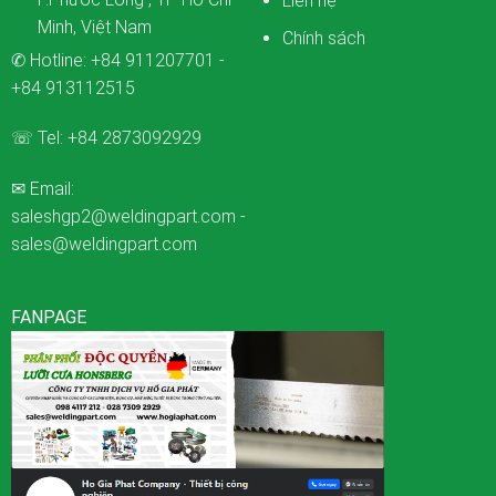
Liên hệ
Minh, Việt Nam
Chính sách
✆ Hotline:
+84 911207701
-
+84 913112515
☏ Tel:
+84 2873092929
✉ Email:
saleshgp2@weldingpart.com
-
sales@weldingpart.com
FANPAGE