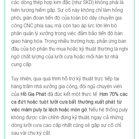
các dòng thép hợp kim đặc (như SKD) không phải là
hiện tượng hiếm gặp. Sự cố này không chỉ làm hỏng
phôi, gián đoạn tiến độ của toàn bộ dây chuyền gia
công CNC phía sau, mà còn tạo áp lực lớn lên bộ
phận quản lý xưởng trong việc đảm bảo tiến độ bàn
giao hàng hóa. Trong nhiều trường hợp, phản ứng ban
đầu của bộ phận thu mua hoặc kỹ thuật thường là nghi
ngờ chất lượng của lưỡi cưa hoặc mối hàn từ nhà
cung cấp.
Tuy nhiên, qua quá trình hỗ trợ kỹ thuật trực tiếp tại
hàng trăm nhà xưởng gia công, đội ngũ chuyên viên
của
Hồ Gia Phát
đã đúc kết một thực tế:
Hơn 70% các
ca đứt hoặc tuột lưỡi cưa bất thường xuất phát từ
việc mâm puly bị lệch hoặc mòn gờ.
Nếu hệ thống puly
không được cân chỉnh đúng kỹ thuật, ngay cả những
dòng lưỡi cưa cao cấp nhất cũng sẽ gặp sự cố chỉ
sau vài chu kỳ cắt.