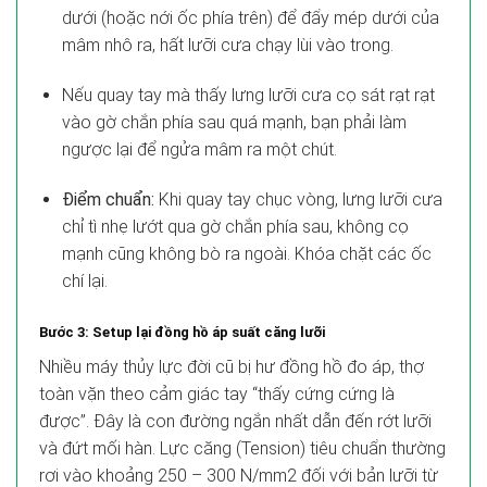
dưới (hoặc nới ốc phía trên) để đẩy mép dưới của
mâm nhô ra, hất lưỡi cưa chạy lùi vào trong.
Nếu quay tay mà thấy lưng lưỡi cưa cọ sát rạt rạt
vào gờ chắn phía sau quá mạnh, bạn phải làm
ngược lại để ngửa mâm ra một chút.
Điểm chuẩn:
Khi quay tay chục vòng, lưng lưỡi cưa
chỉ tì nhẹ lướt qua gờ chắn phía sau, không cọ
mạnh cũng không bò ra ngoài. Khóa chặt các ốc
chí lại.
Bước 3: Setup lại đồng hồ áp suất căng lưỡi
Nhiều máy thủy lực đời cũ bị hư đồng hồ đo áp, thợ
toàn vặn theo cảm giác tay “thấy cứng cứng là
được”. Đây là con đường ngắn nhất dẫn đến rớt lưỡi
và đứt mối hàn. Lực căng (Tension) tiêu chuẩn thường
rơi vào khoảng 250 – 300 N/mm2 đối với bản lưỡi từ