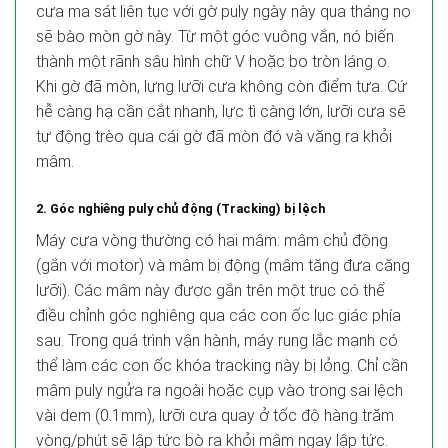
cưa ma sát liên tục với gờ puly ngày này qua tháng nọ
sẽ bào mòn gờ này. Từ một góc vuông vắn, nó biến
thành một rãnh sâu hình chữ V hoặc bo tròn láng o.
Khi gờ đã mòn, lưng lưỡi cưa không còn điểm tựa. Cứ
hễ càng hạ cần cắt nhanh, lực tì càng lớn, lưỡi cưa sẽ
tự động trèo qua cái gờ đã mòn đó và văng ra khỏi
mâm.
2. Góc nghiêng puly chủ động (Tracking) bị lệch
Máy cưa vòng thường có hai mâm: mâm chủ động
(gắn với motor) và mâm bị động (mâm tăng đưa căng
lưỡi). Các mâm này được gắn trên một trục có thể
điều chỉnh góc nghiêng qua các con ốc lục giác phía
sau. Trong quá trình vận hành, máy rung lắc mạnh có
thể làm các con ốc khóa tracking này bị lỏng. Chỉ cần
mâm puly ngửa ra ngoài hoặc cụp vào trong sai lệch
vài dem (0.1mm), lưỡi cưa quay ở tốc độ hàng trăm
vòng/phút sẽ lập tức bò ra khỏi mâm ngay lập tức.