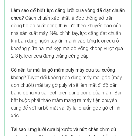
Làm sao để biết lực căng lưỡi cưa vòng đã đạt chuẩn
chưa?
Cách chuẩn xác nhất là đọc thông số trên
đồng hồ áp suất căng thủy lực theo khuyến cáo của
nhà sản xuất máy. Nếu chỉnh tay, lực căng đạt chuẩn
khi bạn dùng ngón tay ấn mạnh vào lưng lưỡi cưa ở
khoảng giữa hai má kẹp mà độ võng không vượt quá
2-3 ly, lưỡi cưa đứng thẳng cứng cáp.
Có nên tự mài lại gờ mâm puly máy cưa tại xưởng
không?
Tuyệt đối không nên dùng máy mài góc (máy
con chuột) mài tay gờ puly vì sẽ làm mất đi độ cân
bằng động và sai lệch biên dạng cong của mâm. Bạn
bắt buộc phải tháo mâm mang ra máy tiện chuyên
dụng để vớt lại bề mặt và lấy lại chuẩn góc gờ chính
xác.
Tại sao lưng lưỡi cưa bị xước và nứt chân chim dù