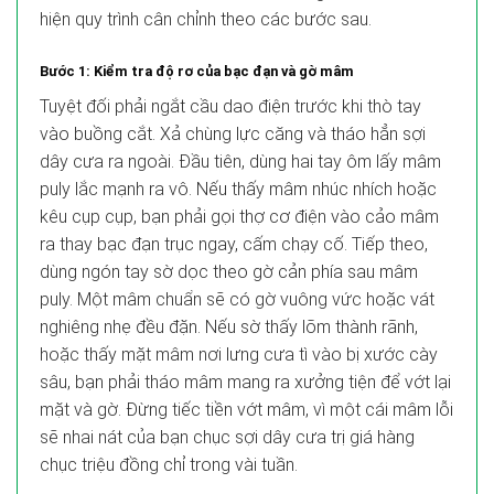
hiện quy trình cân chỉnh theo các bước sau.
Bước 1: Kiểm tra độ rơ của bạc đạn và gờ mâm
Tuyệt đối phải ngắt cầu dao điện trước khi thò tay
vào buồng cắt. Xả chùng lực căng và tháo hẳn sợi
dây cưa ra ngoài. Đầu tiên, dùng hai tay ôm lấy mâm
puly lắc mạnh ra vô. Nếu thấy mâm nhúc nhích hoặc
kêu cụp cụp, bạn phải gọi thợ cơ điện vào cảo mâm
ra thay bạc đạn trục ngay, cấm chạy cố. Tiếp theo,
dùng ngón tay sờ dọc theo gờ cản phía sau mâm
puly. Một mâm chuẩn sẽ có gờ vuông vức hoặc vát
nghiêng nhẹ đều đặn. Nếu sờ thấy lõm thành rãnh,
hoặc thấy mặt mâm nơi lưng cưa tì vào bị xước cày
sâu, bạn phải tháo mâm mang ra xưởng tiện để vớt lại
mặt và gờ.
Đừng tiếc tiền vớt mâm, vì một cái mâm lỗi
sẽ nhai nát của bạn chục sợi dây cưa
trị giá hàng
chục triệu đồng chỉ trong vài tuần.