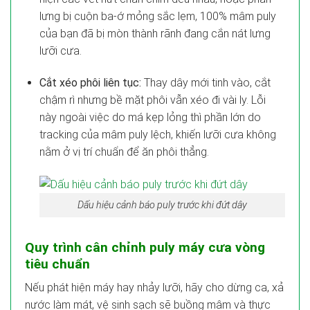
lưng bị cuộn ba-ớ mỏng sắc lẹm, 100% mâm puly
của bạn đã bị mòn thành rãnh đang cắn nát lưng
lưỡi cưa.
Cắt xéo phôi liên tục:
Thay dây mới tinh vào, cắt
chậm rì nhưng bề mặt phôi vẫn xéo đi vài ly. Lỗi
này ngoài việc do má kẹp lỏng thì phần lớn do
tracking của mâm puly lệch, khiến lưỡi cưa không
nằm ở vị trí chuẩn để ăn phôi thẳng.
Dấu hiệu cảnh báo puly trước khi đứt dây
Quy trình cân chỉnh puly máy cưa vòng
tiêu chuẩn
Nếu phát hiện máy hay nhảy lưỡi, hãy cho dừng ca, xả
nước làm mát, vệ sinh sạch sẽ buồng mâm và thực