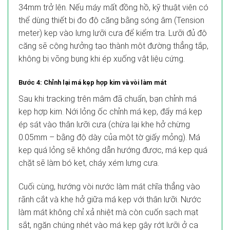
34mm trở lên. Nếu máy mất đồng hồ, kỹ thuật viên có
thể dùng thiết bị đo độ căng bằng sóng âm (Tension
meter) kẹp vào lưng lưỡi cưa để kiểm tra. Lưỡi đủ độ
căng sẽ cộng hưởng tạo thành một đường thẳng tắp,
không bị võng bụng khi ép xuống vật liệu cứng.
Bước 4: Chỉnh lại má kẹp hợp kim và vòi làm mát
Sau khi tracking trên mâm đã chuẩn, bạn chỉnh má
kẹp hợp kim. Nới lỏng ốc chỉnh má kẹp, đẩy má kẹp
ép sát vào thân lưỡi cưa (chừa lại khe hở chừng
0.05mm – bằng độ dày của một tờ giấy mỏng). Má
kẹp quá lỏng sẽ không dẫn hướng được, má kẹp quá
chặt sẽ làm bó kẹt, cháy xém lưng cưa.
Cuối cùng, hướng vòi nước làm mát chĩa thẳng vào
rãnh cắt và khe hở giữa má kẹp với thân lưỡi. Nước
làm mát không chỉ xả nhiệt mà còn cuốn sạch mạt
sắt, ngăn chúng nhét vào má kẹp gây rớt lưỡi ở ca