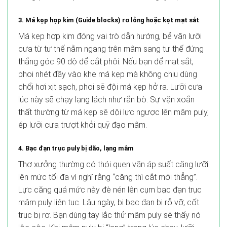
3. Má kẹp hợp kim (Guide blocks) rơ lỏng hoặc kẹt mạt sắt
Má kẹp hợp kim đóng vai trò dẫn hướng, bẻ vặn lưỡi
cưa từ tư thế nằm ngang trên mâm sang tư thế đứng
thẳng góc 90 độ để cắt phôi. Nếu bạn để mạt sắt,
phoi nhét đầy vào khe má kẹp mà không chịu dùng
chổi hơi xịt sạch, phoi sẽ đội má kẹp hở ra. Lưỡi cưa
lúc này sẽ chạy lạng lách như rắn bò. Sự vặn xoắn
thất thường từ má kẹp sẽ dội lực ngược lên mâm puly,
ép lưỡi cưa trượt khỏi quỹ đạo mâm.
4. Bạc đạn trục puly bị dão, lạng mâm
Thợ xưởng thường có thói quen vặn áp suất căng lưỡi
lên mức tối đa vì nghĩ rằng “căng thì cắt mới thẳng”.
Lực căng quá mức này đè nén lên cụm bạc đạn trục
mâm puly liên tục. Lâu ngày, bi bạc đạn bị rỗ vỡ, cốt
trục bị rơ. Bạn dùng tay lắc thử mâm puly sẽ thấy nó