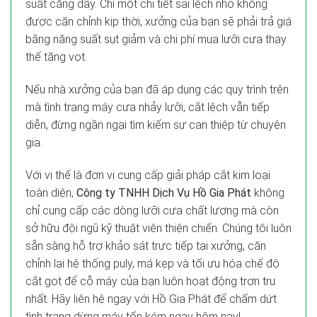
suất căng dây. Chỉ một chi tiết sai lệch nhỏ không
được căn chỉnh kịp thời, xưởng của bạn sẽ phải trả giá
bằng năng suất sụt giảm và chi phí mua lưỡi cưa thay
thế tăng vọt.
Nếu nhà xưởng của bạn đã áp dụng các quy trình trên
mà tình trạng máy cưa nhảy lưỡi, cắt lệch vẫn tiếp
diễn, đừng ngần ngại tìm kiếm sự can thiệp từ chuyên
gia.
Với vị thế là đơn vị cung cấp giải pháp cắt kim loại
toàn diện,
Công ty TNHH Dịch Vụ Hồ Gia Phát
không
chỉ cung cấp các dòng lưỡi cưa chất lượng mà còn
sở hữu đội ngũ kỹ thuật viên thiện chiến. Chúng tôi luôn
sẵn sàng hỗ trợ khảo sát trực tiếp tại xưởng, căn
chỉnh lại hệ thống puly, má kẹp và tối ưu hóa chế độ
cắt gọt để cỗ máy của bạn luôn hoạt động trơn tru
nhất. Hãy liên hệ ngay với Hồ Gia Phát để chấm dứt
tình trạng dừng máy tốn kém ngay hôm nay!