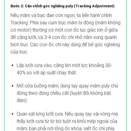
Bước 2: Căn chỉnh góc nghiêng puly (Tracking Adjustment)
Nếu mâm và bạc đạn còn ngon, ta tiến hành chỉnh
Tracking. Phía sau cụm trục mâm bị động (mâm không
có motor) thường có một con ốc lục giác lớn ở giữa
để căng lưỡi, và 3-4 con ốc chí nhỏ nằm xung quanh
bích trục. Các con ốc chí này dùng để bẻ góc nghiêng
của trục.
Lắp lưỡi cưa vào, căng lên một lực khoảng 30-
40% so với áp suất chạy thật.
Mở cửa buồng mâm, dùng tay quay mâm puly chủ
động theo đúng chiều cắt (tuyệt đối không bật
điện).
Quan sát lưng lưỡi cưa. Nếu quay tay vài vòng mà
thấy lưỡi cưa từ từ bò tuột ra khỏi mép ngoài của
mâm, bạn phải nới lỏng ốc khóa, siết ốc chí phía