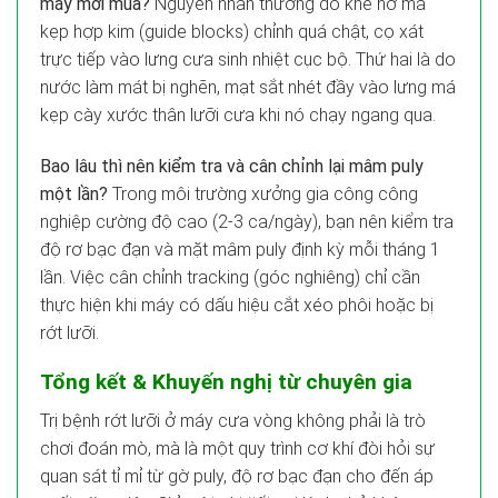
máy mới mua?
Nguyên nhân thường do khe hở má
kẹp hợp kim (guide blocks) chỉnh quá chật, cọ xát
trực tiếp vào lưng cưa sinh nhiệt cục bộ. Thứ hai là do
nước làm mát bị nghẽn, mạt sắt nhét đầy vào lưng má
kẹp cày xước thân lưỡi cưa khi nó chạy ngang qua.
Bao lâu thì nên kiểm tra và cân chỉnh lại mâm puly
một lần?
Trong môi trường xưởng gia công công
nghiệp cường độ cao (2-3 ca/ngày), bạn nên kiểm tra
độ rơ bạc đạn và mặt mâm puly định kỳ mỗi tháng 1
lần. Việc cân chỉnh tracking (góc nghiêng) chỉ cần
thực hiện khi máy có dấu hiệu cắt xéo phôi hoặc bị
rớt lưỡi.
Tổng kết & Khuyến nghị từ chuyên gia
Trị bệnh rớt lưỡi ở máy cưa vòng không phải là trò
chơi đoán mò, mà là một quy trình cơ khí đòi hỏi sự
quan sát tỉ mỉ từ gờ puly, độ rơ bạc đạn cho đến áp