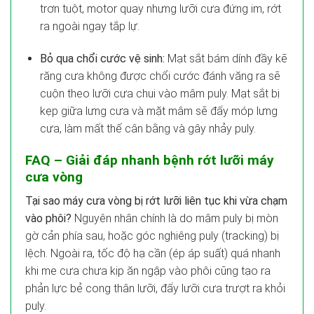
trơn tuột, motor quay nhưng lưỡi cưa đứng im, rớt
ra ngoài ngay tắp lự.
Bỏ qua chổi cước vệ sinh:
Mạt sắt bám dính đầy kẽ
răng cưa không được chổi cước đánh văng ra sẽ
cuộn theo lưỡi cưa chui vào mâm puly. Mạt sắt bị
kẹp giữa lưng cưa và mặt mâm sẽ đẩy móp lưng
cưa, làm mất thế cân bằng và gây nhảy puly.
FAQ – Giải đáp nhanh bệnh rớt lưỡi máy
cưa vòng
Tại sao máy cưa vòng bị rớt lưỡi liên tục khi vừa chạm
vào phôi?
Nguyên nhân chính là do mâm puly bị mòn
gờ cản phía sau, hoặc góc nghiêng puly (tracking) bị
lệch. Ngoài ra, tốc độ hạ cần (ép áp suất) quá nhanh
khi me cưa chưa kịp ăn ngập vào phôi cũng tạo ra
phản lực bẻ cong thân lưỡi, đẩy lưỡi cưa trượt ra khỏi
puly.