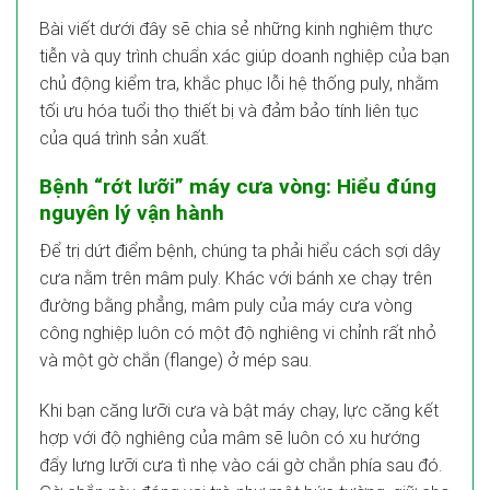
Bài viết dưới đây sẽ chia sẻ những kinh nghiệm thực
tiễn và quy trình chuẩn xác giúp doanh nghiệp của bạn
chủ động kiểm tra, khắc phục lỗi hệ thống puly, nhằm
tối ưu hóa tuổi thọ thiết bị và đảm bảo tính liên tục
của quá trình sản xuất.
Bệnh “rớt lưỡi” máy cưa vòng: Hiểu đúng
nguyên lý vận hành
Để trị dứt điểm bệnh, chúng ta phải hiểu cách sợi dây
cưa nằm trên mâm puly. Khác với bánh xe chạy trên
đường bằng phẳng, mâm puly của máy cưa vòng
công nghiệp luôn có một độ nghiêng vi chỉnh rất nhỏ
và một gờ chắn (flange) ở mép sau.
Khi bạn căng lưỡi cưa và bật máy chạy, lực căng kết
hợp với độ nghiêng của mâm sẽ luôn có xu hướng
đẩy lưng lưỡi cưa tì nhẹ vào cái gờ chắn phía sau đó.