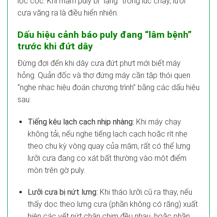
lộc cộc. Khi mâm puly bị “lạng” trong lúc chạy, lưỡi
cưa văng ra là điều hiển nhiên.
Dấu hiệu cảnh báo puly đang “lâm bệnh”
trước khi đứt dây
Đừng đợi đến khi dây cưa đứt phựt mới biết máy
hỏng. Quản đốc và thợ đứng máy cần tập thói quen
“nghe nhạc hiệu đoán chương trình” bằng các dấu hiệu
sau:
Tiếng kêu lạch cạch nhịp nhàng:
Khi máy chạy
không tải, nếu nghe tiếng lạch cạch hoặc rít nhẹ
theo chu kỳ vòng quay của mâm, rất có thể lưng
lưỡi cưa đang cọ xát bất thường vào một điểm
mòn trên gờ puly.
Lưỡi cưa bị nứt lưng:
Khi tháo lưỡi cũ ra thay, nếu
thấy dọc theo lưng cưa (phần không có răng) xuất
hiện các vết nứt chân chim đều nhau, hoặc phần