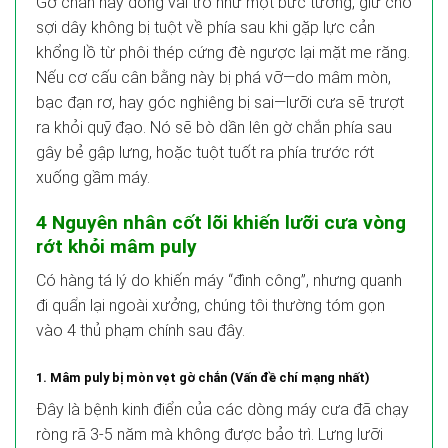
Gờ chắn này đóng vai trò như một bức tường, giữ cho
sợi dây không bị tuột về phía sau khi gặp lực cản
khổng lồ từ phôi thép cứng đè ngược lại mặt me răng.
Nếu cơ cấu cân bằng này bị phá vỡ—do mâm mòn,
bạc đạn rơ, hay góc nghiêng bị sai—lưỡi cưa sẽ trượt
ra khỏi quỹ đạo. Nó sẽ bò dần lên gờ chắn phía sau
gây bẻ gập lưng, hoặc tuột tuốt ra phía trước rớt
xuống gầm máy.
4 Nguyên nhân cốt lõi khiến lưỡi cưa vòng
rớt khỏi mâm puly
Có hàng tá lý do khiến máy “đình công”, nhưng quanh
đi quẩn lại ngoài xưởng, chúng tôi thường tóm gọn
vào 4 thủ phạm chính sau đây.
1. Mâm puly bị mòn vẹt gờ chắn (Vấn đề chí mạng nhất)
Đây là bệnh kinh điển của các dòng máy cưa đã chạy
ròng rã 3-5 năm mà không được bảo trì. Lưng lưỡi