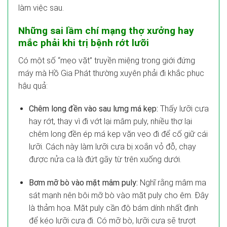
làm việc sau.
Những sai lầm chí mạng thợ xưởng hay
mắc phải khi trị bệnh rớt lưỡi
Có một số “mẹo vặt” truyền miệng trong giới đứng
máy mà Hồ Gia Phát thường xuyên phải đi khắc phục
hậu quả:
Chêm long đền vào sau lưng má kẹp:
Thấy lưỡi cưa
hay rớt, thay vì đi vớt lại mâm puly, nhiều thợ lại
chêm long đền ép má kẹp vặn vẹo đi để cố giữ cái
lưỡi. Cách này làm lưỡi cưa bị xoắn vỏ đỗ, chạy
được nửa ca là đứt gãy từ trên xuống dưới.
Bơm mỡ bò vào mặt mâm puly:
Nghĩ rằng mâm ma
sát mạnh nên bôi mỡ bò vào mặt puly cho êm. Đây
là thảm họa. Mặt puly cần độ bám dính nhất định
để kéo lưỡi cưa đi. Có mỡ bò, lưỡi cưa sẽ trượt