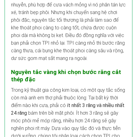
nhuyễn, phù hợp để cưa vách mỏng vì nó phân tán lực
xé, tránh bẹp phôi. Nhưng khi chuyển sang hệ chơi
phôi đặc, nguyên tắc tối thượng là phải làm sao để
khe thoát phoi càng to càng tốt, chứa được cuộn
phoi dài mà không bị kẹt. Điều đó đồng nghĩa với việc
bạn phải chọn TPI nhỏ lại. TPI càng nhỏ thì bước răng
càng thưa, cái bụng khe thoát phoi càng sâu và rộng,
dư sức gom mạt sắt mang ra ngoài.
Nguyên tắc vàng khi chọn bước răng cắt
thép đặc
Trong kỹ thuật gia công kim loại, có một quy tắc sống
còn mà anh em thợ phải thuộc lòng: Tại bất kỳ thời
điểm nào khi cưa, phải có
ít nhất 3 răng và nhiều nhất
24 răng
bám trên bề mặt phôi. Ít hơn 3 răng sẽ gây
móc phôi mẻ móp răng, nhiều hơn 24 răng sẽ gây
nghẽn phoi rít máy. Dựa vào quy tắc đó và thực tiễn
dưới xưởng, chúng tôi phân loại cách chọn TPI cho