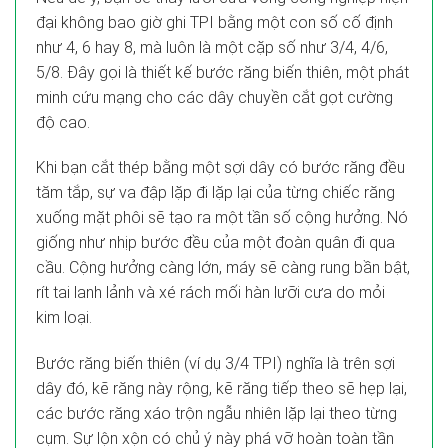
đại không bao giờ ghi TPI bằng một con số cố định
như 4, 6 hay 8, mà luôn là một cặp số như 3/4, 4/6,
5/8. Đây gọi là thiết kế bước răng biến thiên, một phát
minh cứu mạng cho các dây chuyền cắt gọt cường
độ cao.
Khi bạn cắt thép bằng một sợi dây có bước răng đều
tăm tắp, sự va đập lặp đi lặp lại của từng chiếc răng
xuống mặt phôi sẽ tạo ra một tần số cộng hưởng. Nó
giống như nhịp bước đều của một đoàn quân đi qua
cầu. Cộng hưởng càng lớn, máy sẽ càng rung bần bật,
rít tai lanh lảnh và xé rách mối hàn lưỡi cưa do mỏi
kim loại.
Bước răng biến thiên (ví dụ 3/4 TPI) nghĩa là trên sợi
dây đó, kẽ răng này rộng, kẽ răng tiếp theo sẽ hẹp lại,
các bước răng xáo trộn ngẫu nhiên lặp lại theo từng
cụm. Sự lộn xộn có chủ ý này phá vỡ hoàn toàn tần