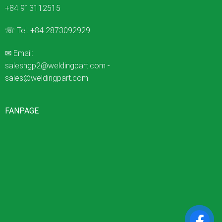
+84 913112515
☏ Tel:
+84 2873092929
✉ Email:
saleshgp2@weldingpart.com
-
sales@weldingpart.com
FANPAGE