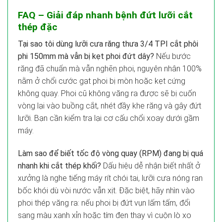
FAQ – Giải đáp nhanh bệnh đứt lưỡi cắt
thép đặc
Tại sao tôi dùng lưỡi cưa răng thưa 3/4 TPI cắt phôi
phi 150mm mà vẫn bị kẹt phoi đứt dây?
Nếu bước
răng đã chuẩn mà vẫn nghẽn phoi, nguyên nhân 100%
nằm ở chổi cước gạt phoi bị mòn hoặc kẹt cứng
không quay. Phoi cũ không văng ra được sẽ bị cuốn
vòng lại vào buồng cắt, nhét đầy khe răng và gây đứt
lưỡi. Bạn cần kiểm tra lại cơ cấu chổi xoay dưới gầm
máy.
Làm sao để biết tốc độ vòng quay (RPM) đang bị quá
nhanh khi cắt thép khối?
Dấu hiệu dễ nhận biết nhất ở
xưởng là nghe tiếng máy rít chói tai, lưỡi cưa nóng ran
bốc khói dù vòi nước vẫn xịt. Đặc biệt, hãy nhìn vào
phoi thép văng ra: nếu phoi bị đứt vụn lấm tấm, đổi
sang màu xanh xỉn hoặc tím đen thay vì cuộn lò xo