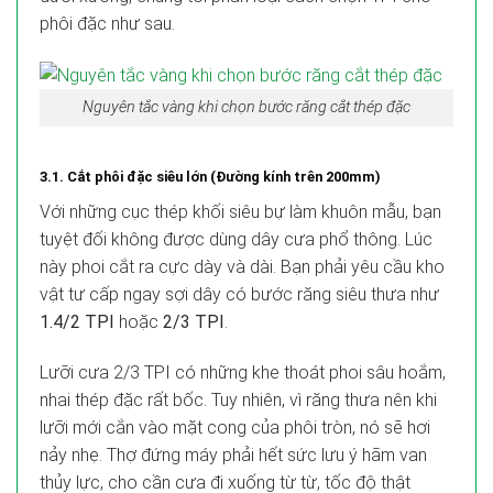
phôi đặc như sau.
Nguyên tắc vàng khi chọn bước răng cắt thép đặc
3.1. Cắt phôi đặc siêu lớn (Đường kính trên 200mm)
Với những cục thép khối siêu bự làm khuôn mẫu, bạn
tuyệt đối không được dùng dây cưa phổ thông. Lúc
này phoi cắt ra cực dày và dài. Bạn phải yêu cầu kho
vật tư cấp ngay sợi dây có bước răng siêu thưa như
1.4/2 TPI
hoặc
2/3 TPI
.
Lưỡi cưa 2/3 TPI có những khe thoát phoi sâu hoắm,
nhai thép đặc rất bốc. Tuy nhiên, vì răng thưa nên khi
lưỡi mới cắn vào mặt cong của phôi tròn, nó sẽ hơi
nảy nhẹ. Thợ đứng máy phải hết sức lưu ý hãm van
thủy lực, cho cần cưa đi xuống từ từ, tốc độ thật