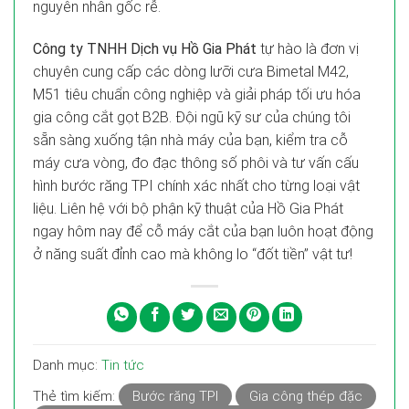
nguyên nhân gốc rễ.
Công ty TNHH Dịch vụ Hồ Gia Phát
tự hào là đơn vị
chuyên cung cấp các dòng lưỡi cưa Bimetal M42,
M51 tiêu chuẩn công nghiệp và giải pháp tối ưu hóa
gia công cắt gọt B2B. Đội ngũ kỹ sư của chúng tôi
sẵn sàng xuống tận nhà máy của bạn, kiểm tra cỗ
máy cưa vòng, đo đạc thông số phôi và tư vấn cấu
hình bước răng TPI chính xác nhất cho từng loại vật
liệu. Liên hệ với bộ phận kỹ thuật của Hồ Gia Phát
ngay hôm nay để cỗ máy cắt của bạn luôn hoạt động
ở năng suất đỉnh cao mà không lo “đốt tiền” vật tư!
Danh mục:
Tin tức
Thẻ tìm kiếm:
Bước răng TPI
Gia công thép đặc