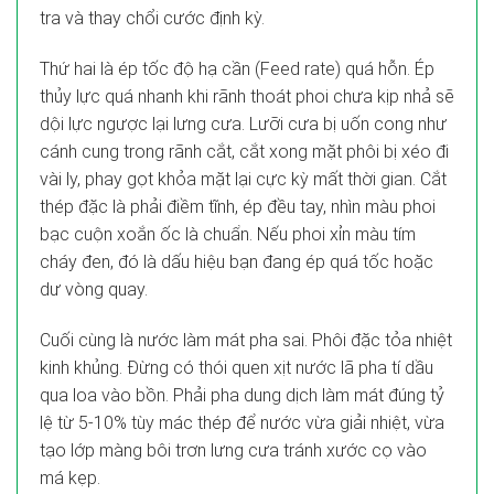
tra và thay chổi cước định kỳ.
Thứ hai là ép tốc độ hạ cần (Feed rate) quá hỗn. Ép
thủy lực quá nhanh khi rãnh thoát phoi chưa kịp nhả sẽ
dội lực ngược lại lưng cưa. Lưỡi cưa bị uốn cong như
cánh cung trong rãnh cắt, cắt xong mặt phôi bị xéo đi
vài ly, phay gọt khỏa mặt lại cực kỳ mất thời gian. Cắt
thép đặc là phải điềm tĩnh, ép đều tay, nhìn màu phoi
bạc cuộn xoắn ốc là chuẩn. Nếu phoi xỉn màu tím
cháy đen, đó là dấu hiệu bạn đang ép quá tốc hoặc
dư vòng quay.
Cuối cùng là nước làm mát pha sai. Phôi đặc tỏa nhiệt
kinh khủng. Đừng có thói quen xịt nước lã pha tí dầu
qua loa vào bồn. Phải pha dung dịch làm mát đúng tỷ
lệ từ 5-10% tùy mác thép để nước vừa giải nhiệt, vừa
tạo lớp màng bôi trơn lưng cưa tránh xước cọ vào
má kẹp.