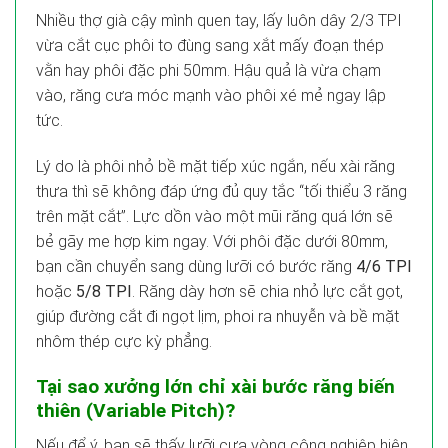
Nhiều thợ già cậy mình quen tay, lấy luôn dây 2/3 TPI
vừa cắt cục phôi to đùng sang xắt mấy đoạn thép
vằn hay phôi đặc phi 50mm. Hậu quả là vừa chạm
vào, răng cưa móc mạnh vào phôi xé mẻ ngay lập
tức.
Lý do là phôi nhỏ bề mặt tiếp xúc ngắn, nếu xài răng
thưa thì sẽ không đáp ứng đủ quy tắc “tối thiểu 3 răng
trên mặt cắt”. Lực dồn vào một mũi răng quá lớn sẽ
bẻ gãy me hợp kim ngay. Với phôi đặc dưới 80mm,
bạn cần chuyển sang dùng lưỡi có bước răng
4/6 TPI
hoặc
5/8 TPI
. Răng dày hơn sẽ chia nhỏ lực cắt gọt,
giúp đường cắt đi ngọt lịm, phoi ra nhuyễn và bề mặt
nhôm thép cực kỳ phẳng.
Tại sao xưởng lớn chỉ xài bước răng biến
thiên (Variable Pitch)?
Nếu để ý, bạn sẽ thấy lưỡi cưa vòng công nghiệp hiện