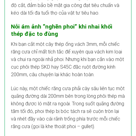
độ cắt, đảm bảo bề mặt gia công đạt tiêu chuẩn và
kéo dài tối đa tuổi thọ của vật tư tiêu hao.
Nỗi ám ảnh “nghẽn phoi” khi nhai khối
thép đặc to đùng
Khi bạn cắt một cây thép ống vách 3mm, mỗi chiếc
răng cưa chỉ mất tích tắc để xuyên qua vách kim loại
và chui ra ngoài nhả phoi. Nhưng khi bạn cắn vào một
cục phôi thép SKD hay S45C đặc ruột đường kính
200mm, câu chuyện lại khác hoàn toàn.
Lúc này, một chiếc răng cưa phải cày sâu liên tục một
quãng đường dài 200mm bên trong lòng phôi thép mà
không được ló mặt ra ngoài. Trong suốt quãng đường
tăm tối đó, phoi thép bị bóc tách ra sẽ cuộn tròn lại
và nhét đầy vào cái rãnh trống phía trước mỗi chiếc
răng cưa (gọi là khe thoát phoi – gullet).