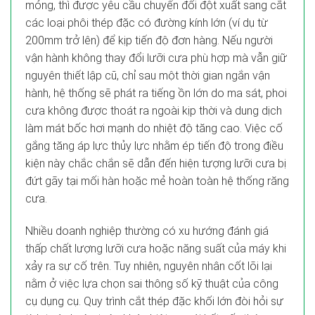
mỏng, thì được yêu cầu chuyển đổi đột xuất sang cắt
các loại phôi thép đặc có đường kính lớn (ví dụ từ
200mm trở lên) để kịp tiến độ đơn hàng. Nếu người
vận hành không thay đổi lưỡi cưa phù hợp mà vẫn giữ
nguyên thiết lập cũ, chỉ sau một thời gian ngắn vận
hành, hệ thống sẽ phát ra tiếng ồn lớn do ma sát, phoi
cưa không được thoát ra ngoài kịp thời và dung dịch
làm mát bốc hơi mạnh do nhiệt độ tăng cao. Việc cố
gắng tăng áp lực thủy lực nhằm ép tiến độ trong điều
kiện này chắc chắn sẽ dẫn đến hiện tượng lưỡi cưa bị
đứt gãy tại mối hàn hoặc mẻ hoàn toàn hệ thống răng
cưa.
Nhiều doanh nghiệp thường có xu hướng đánh giá
thấp chất lượng lưỡi cưa hoặc năng suất của máy khi
xảy ra sự cố trên. Tuy nhiên, nguyên nhân cốt lõi lại
nằm ở việc lựa chọn sai thông số kỹ thuật của công
cụ dụng cụ. Quy trình cắt thép đặc khối lớn đòi hỏi sự