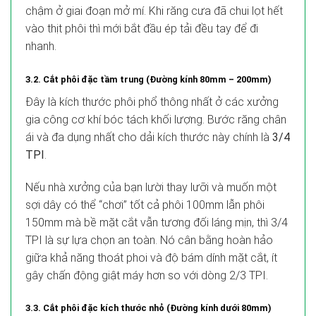
chậm ở giai đoạn mở mí. Khi răng cưa đã chui lọt hết
vào thịt phôi thì mới bắt đầu ép tải đều tay để đi
nhanh.
3.2. Cắt phôi đặc tầm trung (Đường kính 80mm – 200mm)
Đây là kích thước phôi phổ thông nhất ở các xưởng
gia công cơ khí bóc tách khối lượng. Bước răng chân
ái và đa dụng nhất cho dải kích thước này chính là
3/4
TPI
.
Nếu nhà xưởng của bạn lười thay lưỡi và muốn một
sợi dây có thể “chơi” tốt cả phôi 100mm lẫn phôi
150mm mà bề mặt cắt vẫn tương đối láng mịn, thì 3/4
TPI là sự lựa chọn an toàn. Nó cân bằng hoàn hảo
giữa khả năng thoát phoi và độ bám dính mặt cắt, ít
gây chấn động giật máy hơn so với dòng 2/3 TPI.
3.3. Cắt phôi đặc kích thước nhỏ (Đường kính dưới 80mm)