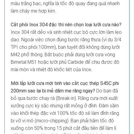
màu trắng bạc, nghĩa là tốc độ quay đang quá nhanh
làm cháy me hợp kim.
Cắt phôi Inox 304 đặc thì nên chọn loại lưỡi cưa nào?
Inox 304 rất dẻo và sinh nhiệt cục bộ cực lớn làm lẹo
dao. Ngoài việc chọn đúng bước răng thưa (ví dụ 3/4
TPI cho phôi 100mm), bạn tuyệt đối không dùng lưỡi
M42 phổ thông. Bắt buộc phải dùng lưỡi cưa vòng
Bimetal M51 hoặc lưỡi phủ Carbide để chịu được độ
mài mòn và nhiệt độ khốc liệt của Inox.
Mới lắp lưỡi cưa mới tinh vào cắt cục thép S45C phi
200mm sao lại bị mẻ dăm me răng ngay?
Do bạn đã
bỏ qua bước chạy rà (Break-in). Răng cưa mới xuất
xưởng cực kỳ sắc nhưng rất mỏng ở đỉnh. Đâm sầm
vào khối thép đặc với 100% tốc độ sẽ làm đỉnh răng
bị vỡ vi mô (micro-chipping). Bạn phải hãm tốc độ
xuống còn 50% trong 15 phút cắt đầu tiên để làm lì