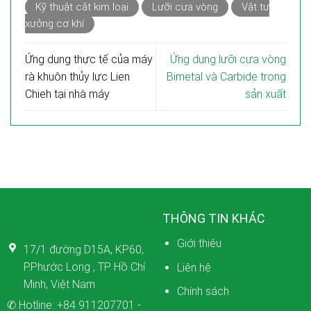
Kỹ thuật cắt kim loại
Lưỡi cưa vòng
Vật tư
xưởng cơ khí
Ứng dụng thực tế của máy
Ứng dụng lưỡi cưa vòng
rà khuôn thủy lực Lien
Bimetal và Carbide trong
Chieh tại nhà máy
sản xuất
THÔNG TIN KHÁC
Giới thiệu
17/1 đường D15A, KP60,
P.Phước Long , TP Hồ Chí
Liên hệ
Minh, Việt Nam
Chính sách
✆ Hotline:
+84 911207701
-