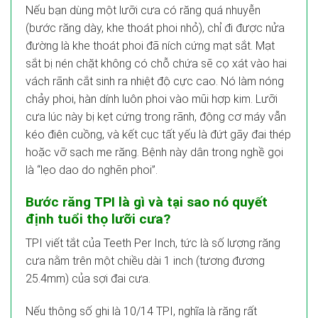
Nếu bạn dùng một lưỡi cưa có răng quá nhuyễn
(bước răng dày, khe thoát phoi nhỏ), chỉ đi được nửa
đường là khe thoát phoi đã ních cứng mạt sắt. Mạt
sắt bị nén chặt không có chỗ chứa sẽ cọ xát vào hai
vách rãnh cắt sinh ra nhiệt độ cực cao. Nó làm nóng
chảy phoi, hàn dính luôn phoi vào mũi hợp kim. Lưỡi
cưa lúc này bị kẹt cứng trong rãnh, động cơ máy vẫn
kéo điên cuồng, và kết cục tất yếu là đứt gãy đai thép
hoặc vỡ sạch me răng. Bệnh này dân trong nghề gọi
là “lẹo dao do nghẽn phoi”.
Bước răng TPI là gì và tại sao nó quyết
định tuổi thọ lưỡi cưa?
TPI viết tắt của Teeth Per Inch, tức là số lượng răng
cưa nằm trên một chiều dài 1 inch (tương đương
25.4mm) của sợi đai cưa.
Nếu thông số ghi là 10/14 TPI, nghĩa là răng rất