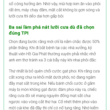
số cộng hưởng âm. Nhờ vậy, mũi hợp kim ăn vào phôi
rất êm, máy chạy đằm, mặt cắt không bị gợn sóng và
lưỡi cưa thì dẻo dai hơn gấp bội.
Ba sai lầm phá nát lưỡi cưa dù đã chọn
đúng TPI
Chọn đúng bước răng mới chỉ là nắm chắc được 50%
phần thắng. Khi đi bắt bệnh tại các nhà xưởng, kỹ
thuật viên Hồ Gia Phát thường xuyên phải nhắc nhở
anh em thợ tránh xa 3 cái bẫy này khi nhai phôi đặc:
Thứ nhất là bỏ quên chổi cước gạt phoi. Khi răng cưa
cắt xong chui ra khỏi mặt dưới phôi, nó đang ngậm
đầy mạt sắt trong khe. Nếu bánh chổi cước ở gầm
máy bị mòn không gạt được đám phoi này ra, chiếc
răng cưa đó sẽ mang nguyên đống mạt sắt chui
ngược vào vòng cắt thứ hai. Cố nhét thêm phoi vào
một cái khe đã đầy thì chỉ có nổ tung răng. Nhớ kiểm