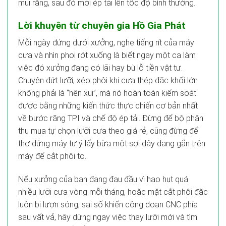
mũi răng, sau đó mới ép tải lên tốc độ bình thường.
Lời khuyên từ chuyên gia Hồ Gia Phát
Mỗi ngày đứng dưới xưởng, nghe tiếng rít của máy
cưa và nhìn phoi rớt xuống là biết ngay một ca làm
việc đó xưởng đang có lãi hay bù lỗ tiền vật tư.
Chuyện đứt lưỡi, xéo phôi khi cưa thép đặc khối lớn
không phải là “hên xui”, mà nó hoàn toàn kiểm soát
được bằng những kiến thức thực chiến cơ bản nhất
về bước răng TPI và chế độ ép tải. Đừng để bộ phận
thu mua tự chọn lưỡi cưa theo giá rẻ, cũng đừng để
thợ đứng máy tự ý lấy bừa một sợi dây đang gắn trên
máy để cắt phôi to.
Nếu xưởng của bạn đang đau đầu vì hao hụt quá
nhiều lưỡi cưa vòng mỗi tháng, hoặc mặt cắt phôi đặc
luôn bị lượn sóng, sai số khiến công đoạn CNC phía
sau vất vả, hãy dừng ngay việc thay lưỡi mới và tìm